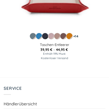
+14
Taschen-Entleerer
Preisspanne:
39,95
€
–
44,95
€
39,95 €
Enthält 19% Mwst.
bis
Kostenloser Versand
44,95 €
SERVICE
Händlerübersicht