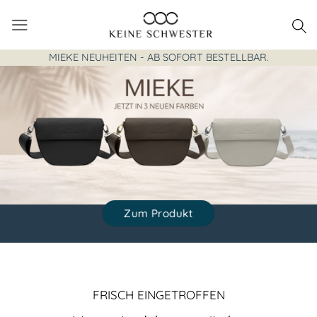
Zum
Inhalt
springen
MIEKE NEUHEITEN - AB SOFORT BESTELLBAR.
Zur Geldbörsen-Kollektion
Zu den Accessoires
Zu den Taschen
Zum Produkt
FRISCH EINGETROFFEN