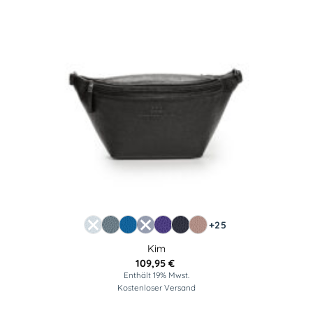
+25
Kim
109,95
€
Enthält 19% Mwst.
Kostenloser Versand