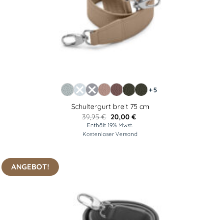
+5
Schultergurt breit 75 cm
Ursprünglicher
Aktueller
39,95
€
20,00
€
Preis
Preis
Enthält 19% Mwst.
war:
ist:
Kostenloser Versand
39,95 €
20,00 €.
ANGEBOT!