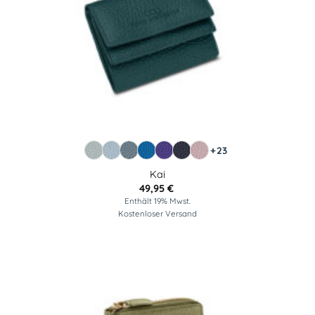
+23
Kai
49,95
€
Enthält 19% Mwst.
Kostenloser Versand