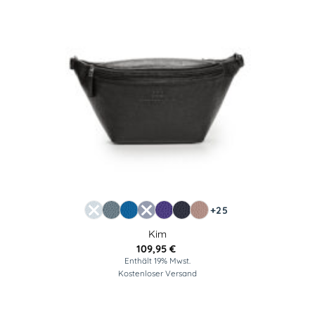
+25
Kim
109,95
€
Enthält 19% Mwst.
Kostenloser Versand