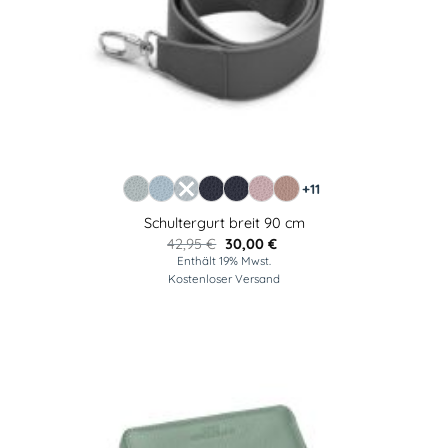
+11
Schultergurt breit 90 cm
Ursprünglicher
Aktueller
42,95
€
30,00
€
Preis
Preis
Enthält 19% Mwst.
war:
ist:
Kostenloser Versand
42,95 €
30,00 €.