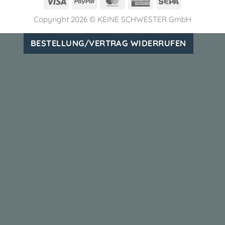
Visa
PayPal
MasterCard
American
Sepa
Express
Copyright 2026 ©
KEINE SCHWESTER GmbH
BESTELLUNG/VERTRAG WIDERRUFEN