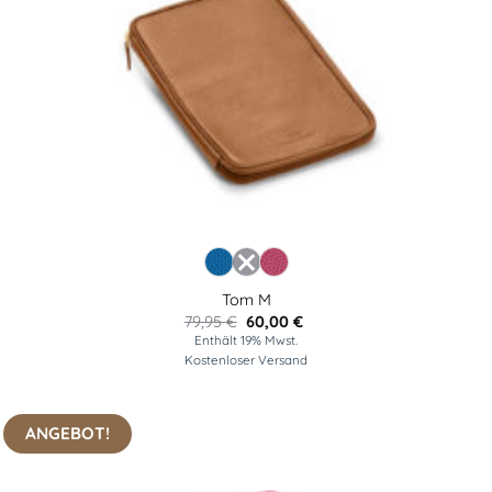
Tom M
Ursprünglicher
Aktueller
79,95
€
60,00
€
Preis
Preis
Enthält 19% Mwst.
war:
ist:
Kostenloser Versand
79,95 €
60,00 €.
ANGEBOT!