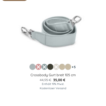
+5
Crossbody Gurt breit 105 cm
Ursprünglicher
Aktueller
44,95
€
35,00
€
Preis
Preis
Enthält 19% Mwst.
war:
ist:
Kostenloser Versand
44,95 €
35,00 €.