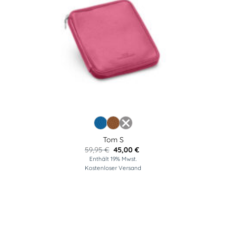
Tom S
Ursprünglicher
Aktueller
59,95
€
45,00
€
Preis
Preis
Enthält 19% Mwst.
war:
ist:
Kostenloser Versand
59,95 €
45,00 €.