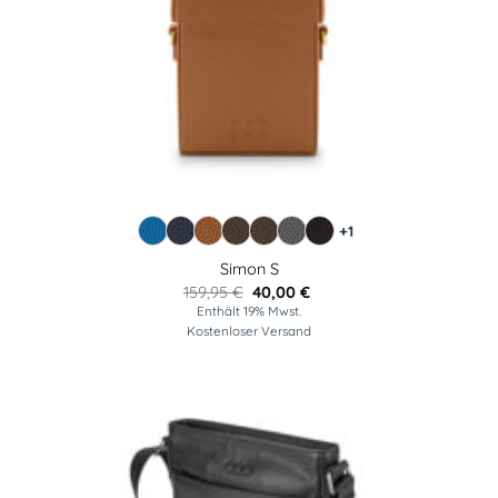
+1
Simon S
Ursprünglicher
Aktueller
159,95
€
40,00
€
Preis
Preis
Enthält 19% Mwst.
war:
ist:
Kostenloser Versand
159,95 €
40,00 €.