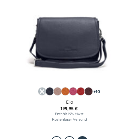
+10
Ella
199,95
€
Enthält 19% Mwst.
Kostenloser Versand