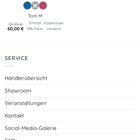
Tom M
Enthält
Kostenloser
79,95
€
Ursprünglicher
Aktueller
60,00
€
19% Mwst.
Versand
Preis
Preis
war:
ist:
79,95 €
60,00 €.
SERVICE
Händlerübersicht
Showroom
Veranstaltungen
Kontakt
Social-Media-Galerie