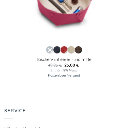
Taschen-Entleerer rund mittel
Ursprünglicher
Aktueller
49,95
€
25,00
€
Preis
Preis
Enthält 19% Mwst.
war:
ist:
Kostenloser Versand
49,95 €
25,00 €.
SERVICE