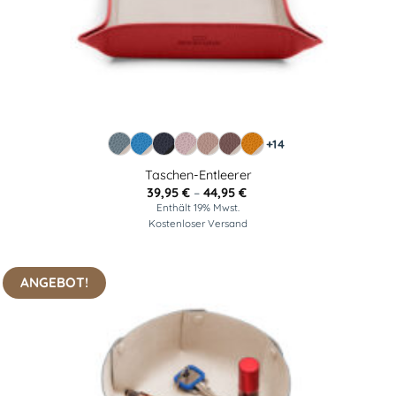
+14
Taschen-Entleerer
Preisspanne:
39,95
€
–
44,95
€
39,95 €
Enthält 19% Mwst.
bis
Kostenloser Versand
44,95 €
ANGEBOT!