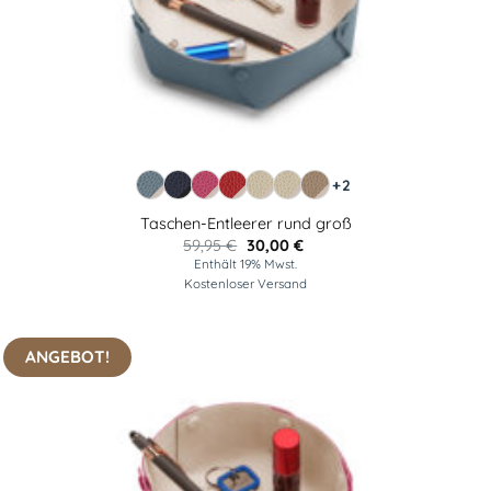
+2
Taschen-Entleerer rund groß
Ursprünglicher
Aktueller
59,95
€
30,00
€
Preis
Preis
Enthält 19% Mwst.
war:
ist:
Kostenloser Versand
59,95 €
30,00 €.
ANGEBOT!