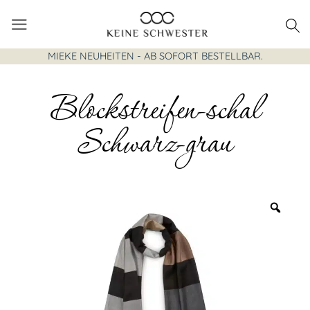
Zum
Inhalt
springen
MIEKE NEUHEITEN - AB SOFORT BESTELLBAR.
Blockstreifen-schal
Schwarz-grau
Zoo