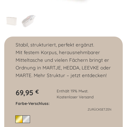
Stabil, strukturiert, perfekt ergänzt.
Mit festem Korpus, herausnehmbarer
Mitteltasche und vielen Fächern bringt er
Ordnung in MARTJE, HEDDA, LEEVKE oder
MARTE. Mehr Struktur – jetzt entdecken!
69,95
€
Enthält 19% Mwst.
Kostenloser Versand
Farbe-Verschluss
ZURÜCKSETZEN