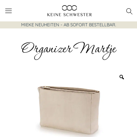
Zum
Inhalt
springen
MIEKE NEUHEITEN - AB SOFORT BESTELLBAR.
Organizer Martje
Zoo