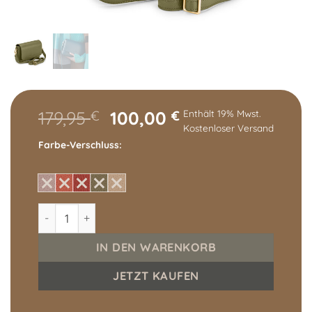
Ursprünglicher
Aktueller
179,95
100,00
€
€
Enthält 19% Mwst.
Kostenloser Versand
Preis
Preis
Farbe-Verschluss
war:
ist:
179,95 €
100,00 €.
SMILLA altes Modell Menge
IN DEN WARENKORB
JETZT KAUFEN