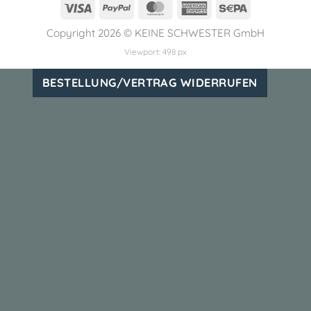
Visa
PayPal
MasterCard
American
Sepa
Express
Copyright 2026 ©
KEINE SCHWESTER GmbH
Viewport: 498 px
BESTELLUNG/VERTRAG WIDERRUFEN